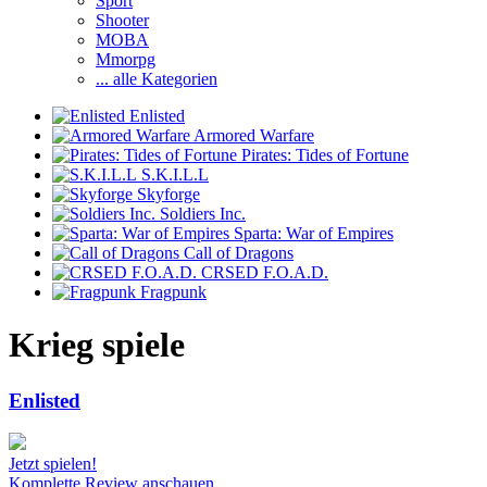
Sport
Shooter
MOBA
Mmorpg
... alle Kategorien
Enlisted
Armored Warfare
Pirates: Tides of Fortune
S.K.I.L.L
Skyforge
Soldiers Inc.
Sparta: War of Empires
Call of Dragons
CRSED F.O.A.D.
Fragpunk
Krieg spiele
Enlisted
Jetzt spielen!
Komplette Review anschauen