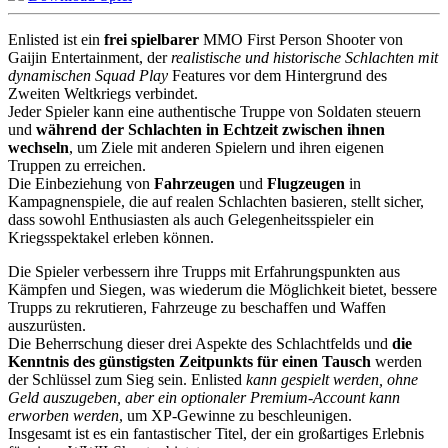
Enlisted ist ein
frei spielbarer
MMO First Person Shooter von
Gaijin Entertainment, der
realistische und historische Schlachten mit
dynamischen Squad Play
Features vor dem Hintergrund des
Zweiten Weltkriegs verbindet.
Jeder Spieler kann eine authentische Truppe von Soldaten steuern
und
während der Schlachten in Echtzeit zwischen ihnen
wechseln
, um Ziele mit anderen Spielern und ihren eigenen
Truppen zu erreichen.
Die Einbeziehung von
Fahrzeugen
und
Flugzeugen
in
Kampagnenspiele, die auf realen Schlachten basieren, stellt sicher,
dass sowohl Enthusiasten als auch Gelegenheitsspieler ein
Kriegsspektakel erleben können.
Die Spieler verbessern ihre Trupps mit Erfahrungspunkten aus
Kämpfen und Siegen, was wiederum die Möglichkeit bietet, bessere
Trupps zu rekrutieren, Fahrzeuge zu beschaffen und Waffen
auszurüsten.
Die Beherrschung dieser drei Aspekte des Schlachtfelds und
die
Kenntnis des günstigsten Zeitpunkts für einen Tausch
werden
der Schlüssel zum Sieg sein. Enlisted
kann gespielt werden, ohne
Geld auszugeben, aber ein optionaler Premium-Account kann
erworben werden
, um XP-Gewinne zu beschleunigen.
Insgesamt ist es ein fantastischer Titel, der ein großartiges Erlebnis