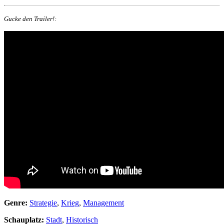
Gucke den Trailer!:
Genre:
Strategie
,
Krieg
,
Management
Schauplatz:
Stadt
,
Historisch