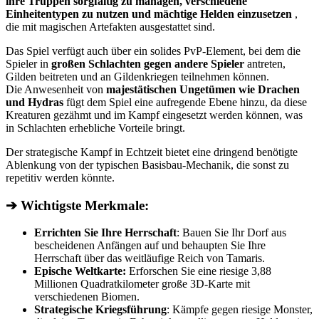
ihre Truppen sorgfältig zu managen, verschiedene
Einheitentypen zu nutzen und mächtige Helden einzusetzen
,
die mit magischen Artefakten ausgestattet sind.
Das Spiel verfügt auch über ein solides PvP-Element, bei dem die
Spieler in
großen Schlachten gegen andere Spieler
antreten,
Gilden beitreten und an Gildenkriegen teilnehmen können.
Die Anwesenheit von
majestätischen Ungetümen wie Drachen
und Hydras
fügt dem Spiel eine aufregende Ebene hinzu, da diese
Kreaturen gezähmt und im Kampf eingesetzt werden können, was
in Schlachten erhebliche Vorteile bringt.
Der strategische Kampf in Echtzeit bietet eine dringend benötigte
Ablenkung von der typischen Basisbau-Mechanik, die sonst zu
repetitiv werden könnte.
➔ Wichtigste Merkmale:
Errichten Sie Ihre Herrschaft
: Bauen Sie Ihr Dorf aus
bescheidenen Anfängen auf und behaupten Sie Ihre
Herrschaft über das weitläufige Reich von Tamaris.
Epische Weltkarte:
Erforschen Sie eine riesige 3,88
Millionen Quadratkilometer große 3D-Karte mit
verschiedenen Biomen.
Strategische Kriegsführung
: Kämpfe gegen riesige Monster,