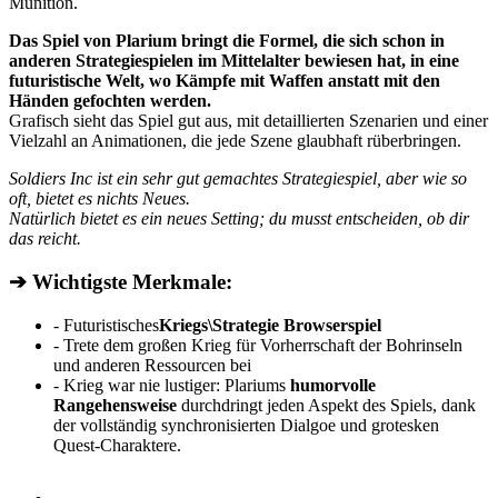
Munition.
Das Spiel von Plarium bringt die Formel, die sich schon in
anderen Strategiespielen im Mittelalter bewiesen hat, in eine
futuristische Welt, wo Kämpfe mit Waffen anstatt mit den
Händen gefochten werden.
Grafisch sieht das Spiel gut aus, mit detaillierten Szenarien und einer
Vielzahl an Animationen, die jede Szene glaubhaft rüberbringen.
Soldiers Inc ist ein sehr gut gemachtes Strategiespiel, aber wie so
oft, bietet es nichts Neues.
Natürlich bietet es ein neues Setting; du musst entscheiden, ob dir
das reicht.
➔ Wichtigste Merkmale:
- Futuristisches
Kriegs\Strategie Browserspiel
- Trete dem großen Krieg für Vorherrschaft der Bohrinseln
und anderen Ressourcen bei
- Krieg war nie lustiger: Plariums
humorvolle
Rangehensweise
durchdringt jeden Aspekt des Spiels, dank
der vollständig synchronisierten Dialgoe und grotesken
Quest-Charaktere.