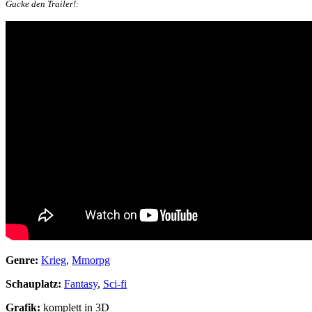
Gucke den Trailer!:
Genre:
Krieg
,
Mmorpg
Schauplatz:
Fantasy
,
Sci-fi
Grafik:
komplett in 3D