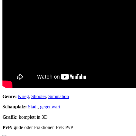
Genre:
Krieg
,
Shooter
,
Simulation
Schauplatz:
Stadt
,
gegenwart
Grafik:
komplett in 3D
PvP:
gilde oder Fraktionen PvE PvP