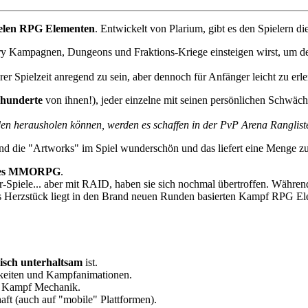
elen RPG Elementen
. Entwickelt von Plarium, gibt es den Spielern d
ry Kampagnen, Dungeons und Fraktions-Kriege einsteigen wirst, um de
 Spielzeit anregend zu sein, aber dennoch für Anfänger leicht zu erler
hunderte
von ihnen!), jeder einzelne mit seinen persönlichen Schwäc
.
den herausholen können, werden es schaffen in der PvP Arena Rangliste
sind die "Artworks" im Spiel wunderschön und das liefert eine Menge z
sames MMORPG
.
er-Spiele... aber mit RAID, haben sie sich nochmal übertroffen. Währe
as Herzstück liegt in den Brand neuen Runden basierten Kampf RPG Elem
risch unterhaltsam
ist.
gkeiten und Kampfanimationen.
Kampf Mechanik.
aft (auch auf "mobile" Plattformen).