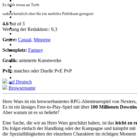
Es fehlt etwas an Tiefe
wahrscheinlich eher für ein mobiles Publikum geeignet
4.6
out of
5
Wertung der Redaktion:: 9,3
Genre:
Casual
,
Mmorpg
Schauplatz:
Fantasy
Grafik:
animierte Kunstwerke
PvP:
matches oder Duelle PvE PvP
auf Deutsch
Browsergame
Hero Wars ist ein browserbasiertes RPG-Abenteuerspiel von Nexters, 
Es ist ein lässiges Free-to-Play-Spiel mit über
100 Millionen Downlo
Aber warum ist es so beliebt?
Eine Sache, die wir an Hero Wars geschätzt haben, ist das
leicht zu 
Du folgst einfach der Handlung oder der Kampagne und kämpfst mit e
die Spezialfähigkeiten der einzelnen Charaktere im richtigen Moment e