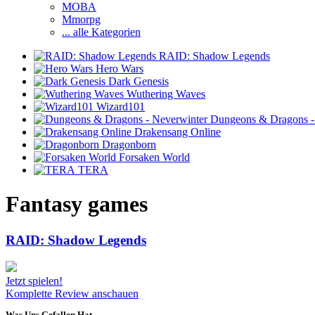
MOBA
Mmorpg
... alle Kategorien
RAID: Shadow Legends
Hero Wars
Dark Genesis
Wuthering Waves
Wizard101
Dungeons & Dragons - 
Drakensang Online
Dragonborn
Forsaken World
TERA
Fantasy games
RAID: Shadow Legends
Jetzt spielen!
Komplette Review anschauen
Was Uns Gefallen Hat