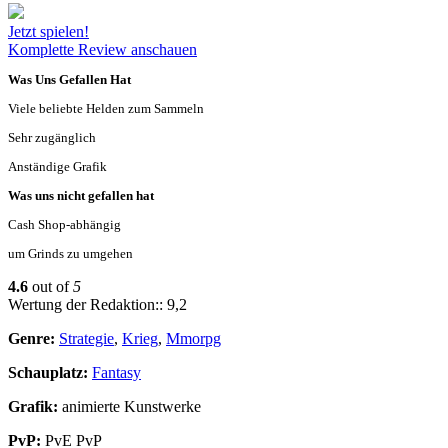
Jetzt spielen!
Komplette Review anschauen
Was Uns Gefallen Hat
Viele beliebte Helden zum Sammeln
Sehr zugänglich
Anständige Grafik
Was uns nicht gefallen hat
Cash Shop-abhängig
um Grinds zu umgehen
4.6
out of
5
Wertung der Redaktion:: 9,2
Genre:
Strategie
,
Krieg
,
Mmorpg
Schauplatz:
Fantasy
Grafik:
animierte Kunstwerke
PvP:
PvE PvP