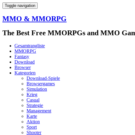
Toggle navigation
MMO & MMORPG
The Best Free MMORPGs and MMO Game
Gesamtrangliste
MMORPG
Fantasy
Download
Browser
Kategorien
Download-Spiele
Browsergames
Simulation
Krieg
Casual
Strategie
Management
Karte
Aktion
Sport
Shooter