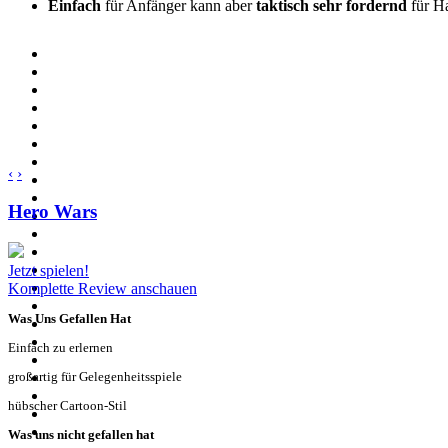
Einfach
für Anfänger kann aber
taktisch sehr fordernd
für H
‹
›
Hero Wars
Jetzt spielen!
Komplette Review anschauen
Was Uns Gefallen Hat
Einfach zu erlernen
großartig für Gelegenheitsspiele
hübscher Cartoon-Stil
Was uns nicht gefallen hat