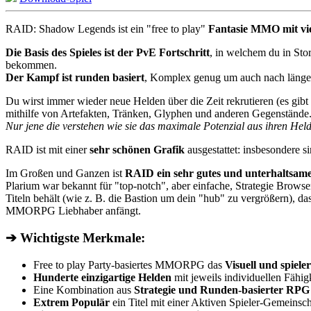
RAID: Shadow Legends ist ein "free to play"
Fantasie MMO mit vi
Die Basis des Spieles ist der PvE Fortschritt
, in welchem du in Sto
bekommen.
Der Kampf ist runden basiert
, Komplex genug um auch nach längerer
Du wirst immer wieder neue Helden über die Zeit rekrutieren (es gibt
mithilfe von Artefakten, Tränken, Glyphen und anderen Gegenstände
Nur jene die verstehen wie sie das maximale Potenzial aus ihren Hel
RAID ist mit einer
sehr schönen Grafik
ausgestattet: insbesondere 
Im Großen und Ganzen ist
RAID ein sehr gutes und unterhalt
Plarium war bekannt für "top-notch", aber einfache, Strategie Brows
Titeln behält (wie z. B. die Bastion um dein "hub" zu vergrößern), d
MMORPG Liebhaber anfängt.
➔ Wichtigste Merkmale:
Free to play Party-basiertes MMORPG das
Visuell und spiele
Hunderte einzigartige Helden
mit jeweils individuellen Fähi
Eine Kombination aus
Strategie und Runden-basierter RPG
Extrem Populär
ein Titel mit einer Aktiven Spieler-Gemeinsch